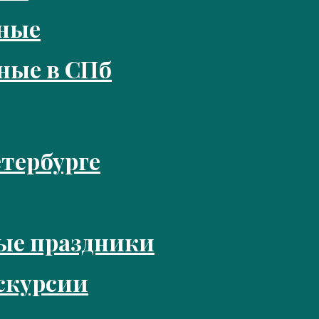
кные
ные в СПб
тербурге
ые праздники
скурсии