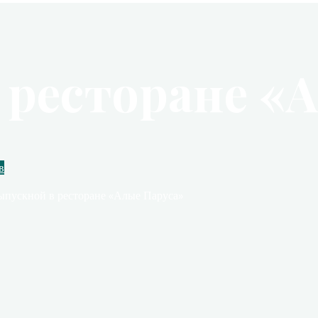
 ресторане «
в
ыпускной в ресторане «Алые Паруса»