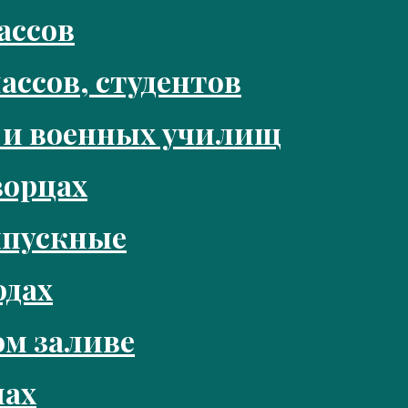
ассов
ассов, студентов
 и военных училищ
ворцах
ыпускные
одах
м заливе
нах