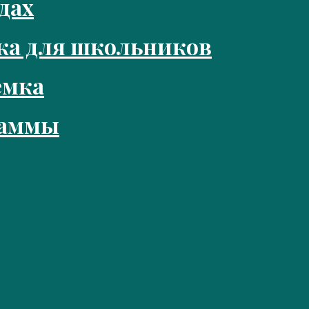
дах
ка для школьников
емка
раммы