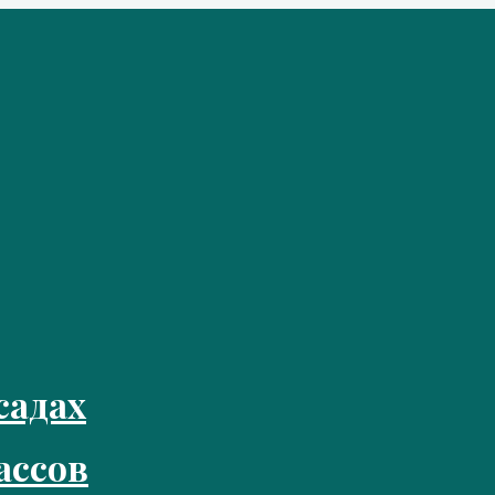
садах
ассов