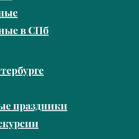
кные
ные в СПб
тербурге
ые праздники
скурсии