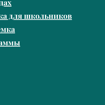
дах
ка для школьников
емка
раммы