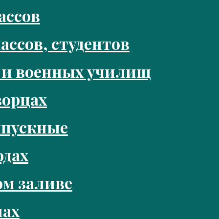
ассов
ассов, студентов
 и военных училищ
ворцах
ыпускные
одах
м заливе
нах