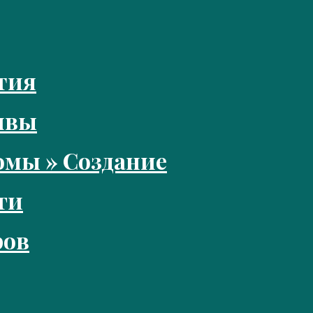
тия
ивы
мы » Создание
ги
ров