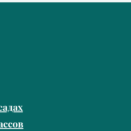
садах
ассов