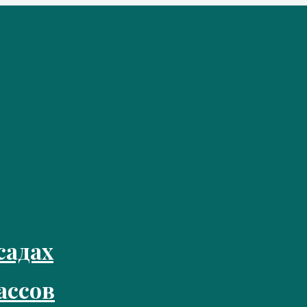
садах
ассов