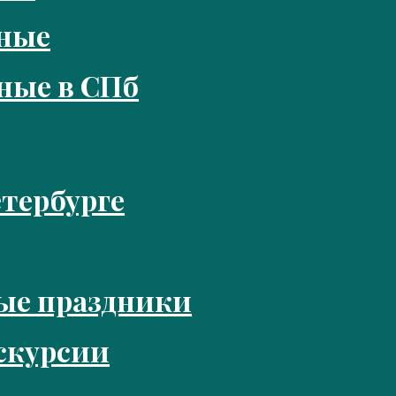
кные
ные в СПб
тербурге
ые праздники
скурсии