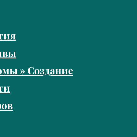
тия
ивы
мы » Создание
ги
ров