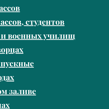
ассов
ассов, студентов
 и военных училищ
ворцах
ыпускные
одах
м заливе
нах