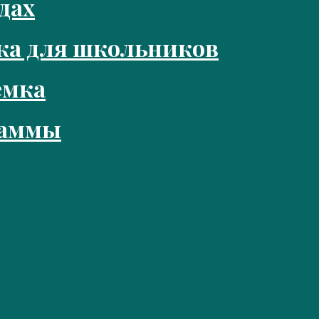
дах
ка для школьников
емка
раммы