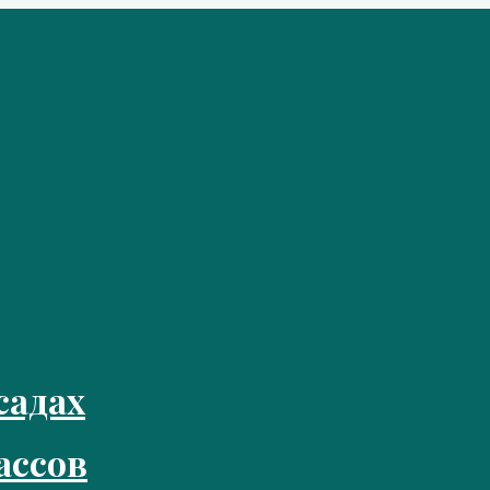
садах
ассов