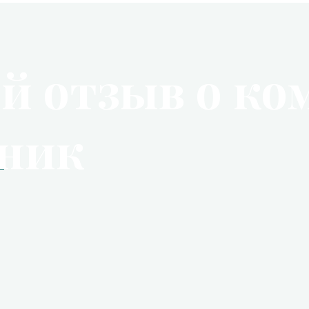
й отзыв о ко
дник
в