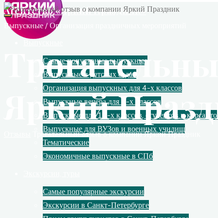
Агентство «Яркий Праздник»
Выпускные / Организация праздничных мероприятий
Выпускные
Трогательны
Самые популярные выпускные
Выпускные в детских садах
Организация выпускных для 4-х классов
Яркий Праз
Выпускные вечера для 9-х классов
Выпускные для 11-х классов, студентов и курсанто
Выпускные для ВУЗов и военных училищ
Главная
Отзывы
Трогательный отзыв о компании Яркий Праздник
Тематические
Экономичные выпускные в СПб
Экскурсии, туры
Самые популярные экскурсии
Экскурсии в Санкт-Петербурге