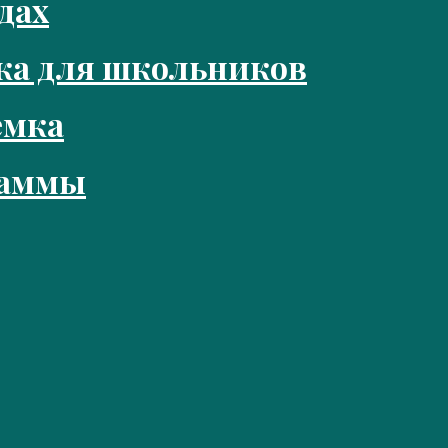
дах
ка для школьников
емка
раммы