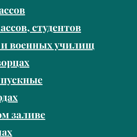
ассов
ассов, студентов
 и военных училищ
ворцах
ыпускные
одах
м заливе
нах