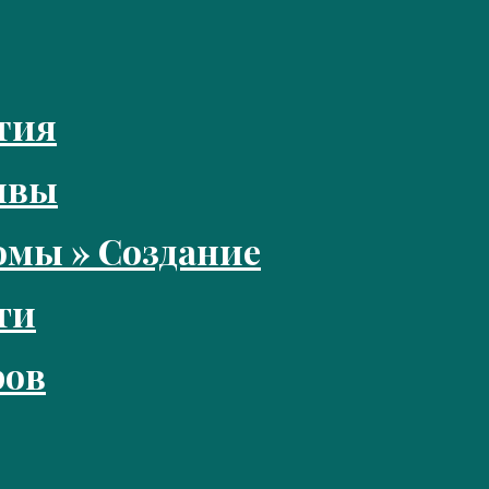
тия
ивы
мы » Создание
ги
ров