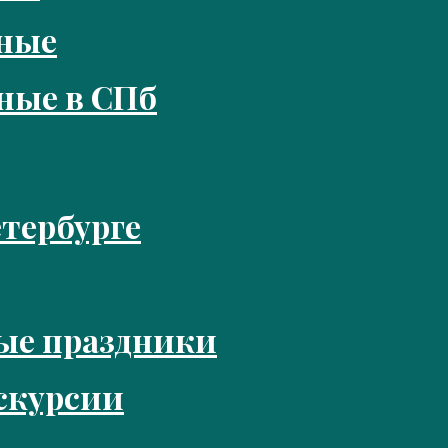
кные
ные в СПб
тербурге
ые праздники
скурсии