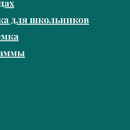
дах
ка для школьников
емка
раммы