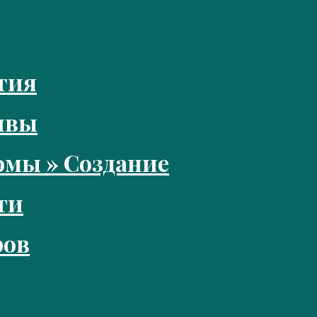
тия
ивы
мы » Создание
ги
ров