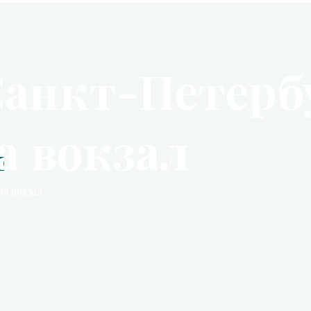
Санкт-Петербу
а вокзал
в
на вокзал