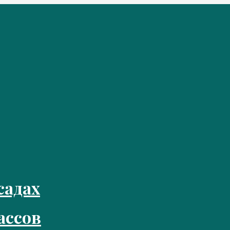
садах
ассов