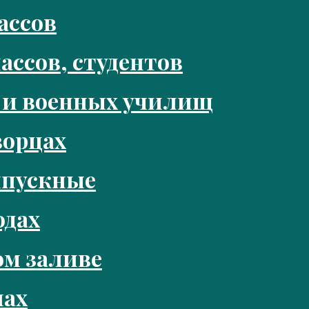
ассов
ассов, студентов
 и военных училищ
ворцах
ыпускные
одах
м заливе
нах