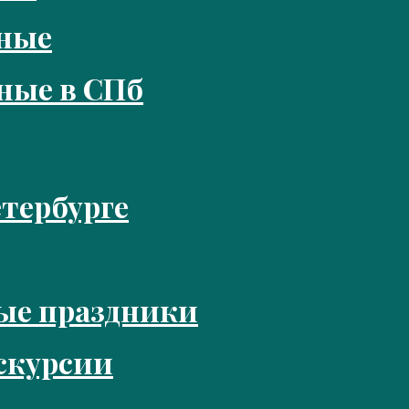
кные
ные в СПб
тербурге
ые праздники
скурсии