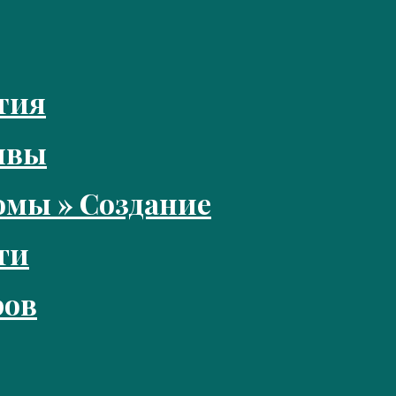
тия
ивы
мы » Создание
ги
ров