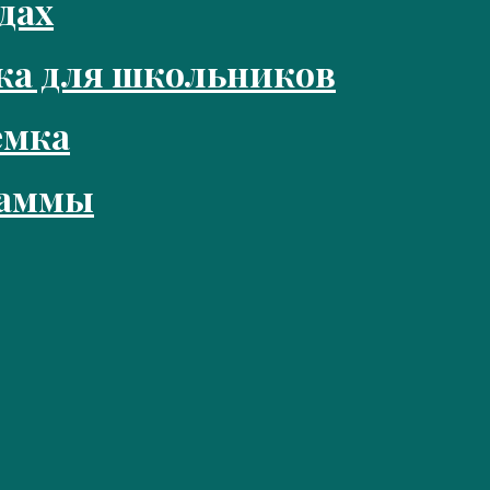
дах
ка для школьников
емка
раммы