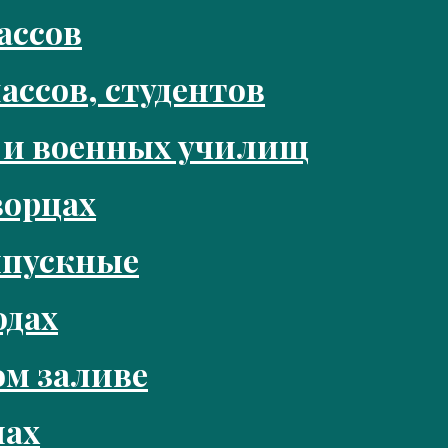
ассов
ассов, студентов
 и военных училищ
ворцах
ыпускные
одах
м заливе
нах