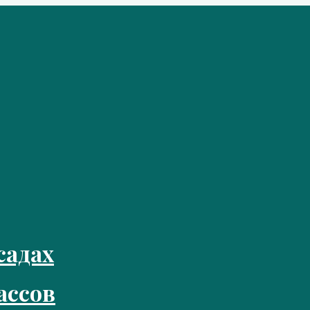
садах
ассов