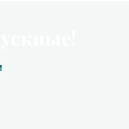
ускные!
в