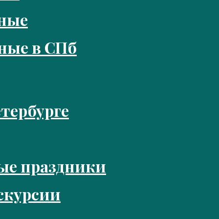
кные
ные в СПб
тербурге
ые праздники
скурсии