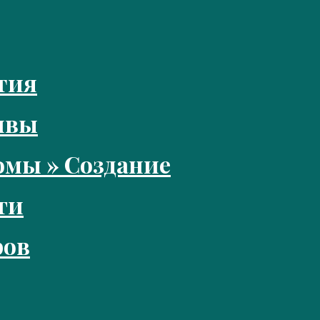
тия
ивы
мы » Создание
ги
ров