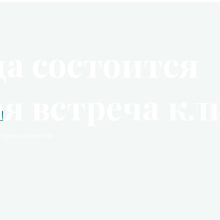
да состоится
я встреча кл
в
стреча клиентов