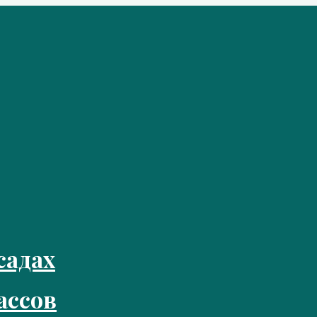
садах
ассов