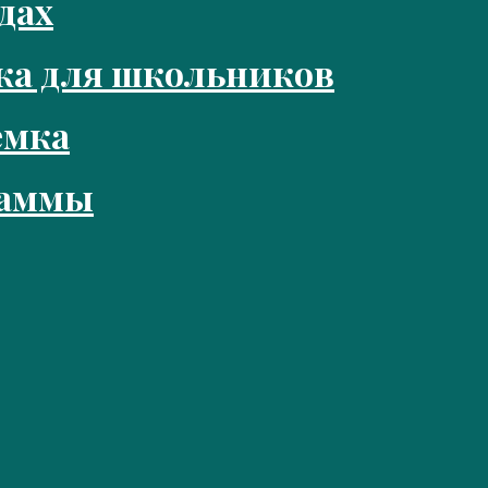
дах
ка для школьников
емка
раммы