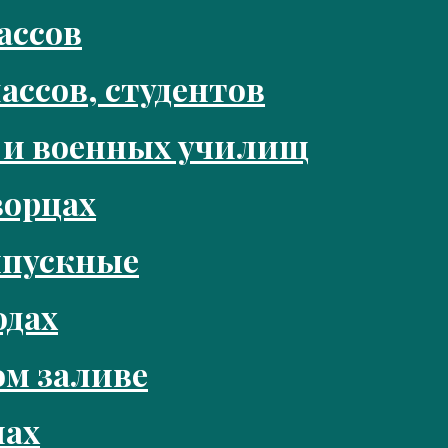
ассов
ассов, студентов
 и военных училищ
ворцах
ыпускные
одах
м заливе
нах