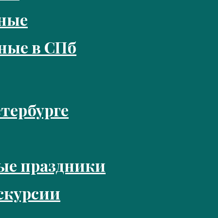
кные
ные в СПб
тербурге
ые праздники
скурсии