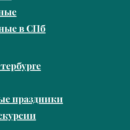
кные
ные в СПб
тербурге
ые праздники
скурсии