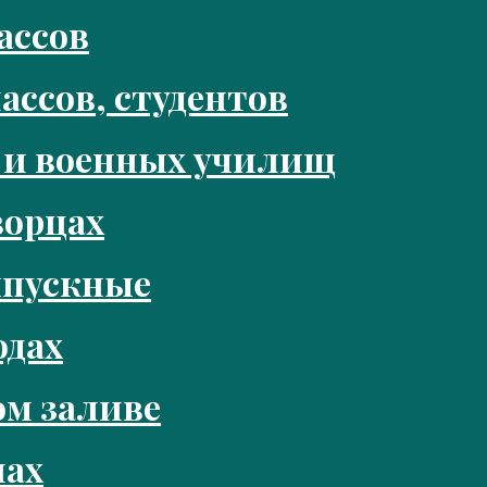
ассов
ассов, студентов
 и военных училищ
ворцах
ыпускные
одах
м заливе
нах