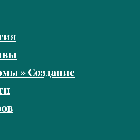
тия
ивы
мы » Создание
ги
ров