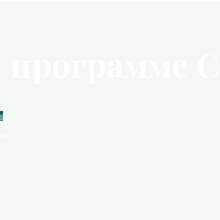
й программе 
в
тов