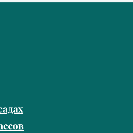
садах
ассов