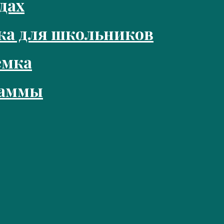
дах
ка для школьников
емка
раммы