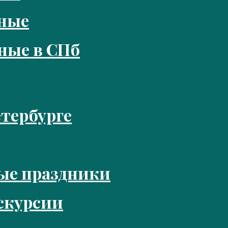
кные
ные в СПб
тербурге
ые праздники
скурсии