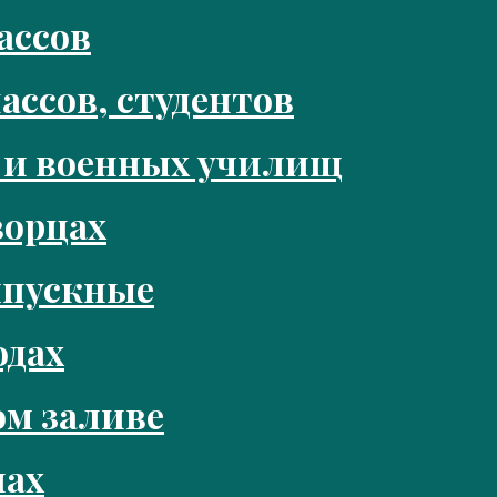
ассов
ассов, студентов
 и военных училищ
ворцах
ыпускные
одах
м заливе
нах