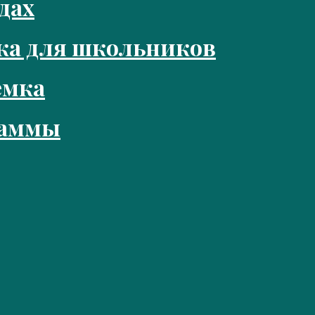
дах
ка для школьников
емка
раммы