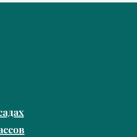
садах
ассов