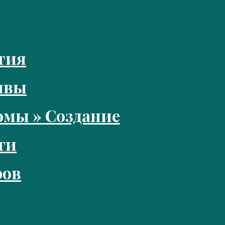
тия
ивы
мы » Создание
ги
ров