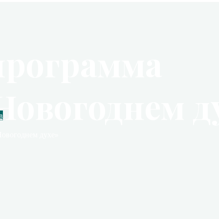
программа
Новогоднем д
в
Новогоднем духе»