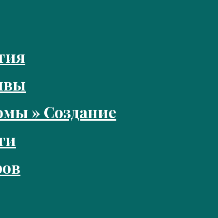
тия
ивы
мы » Создание
ги
ров