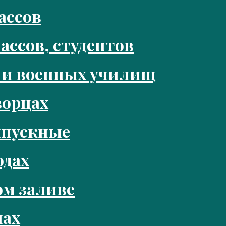
ассов
ассов, студентов
 и военных училищ
ворцах
ыпускные
одах
м заливе
нах