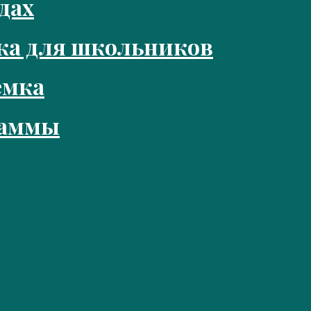
дах
ка для школьников
емка
раммы