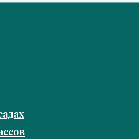
садах
ассов