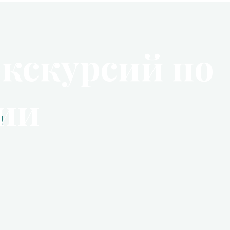
экскурсий по
сии
в