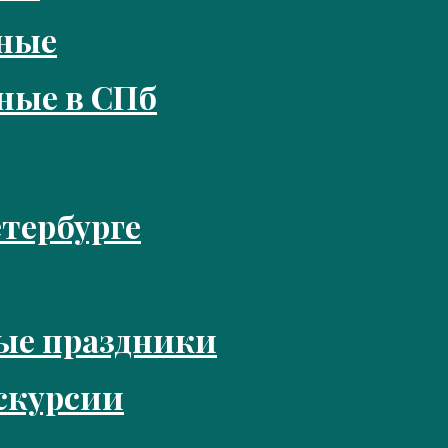
кные
ные в СПб
тербурге
ые праздники
скурсии