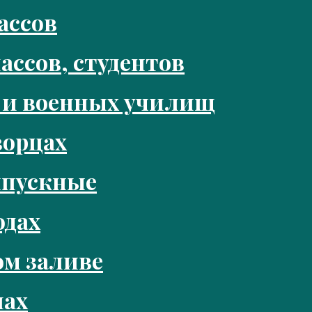
ассов
ассов, студентов
 и военных училищ
ворцах
ыпускные
одах
м заливе
нах