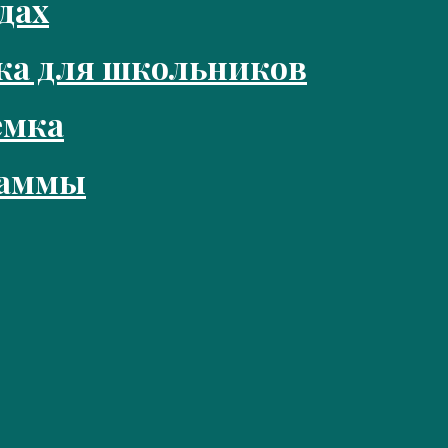
дах
ка для школьников
емка
раммы