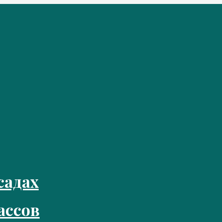
садах
ассов