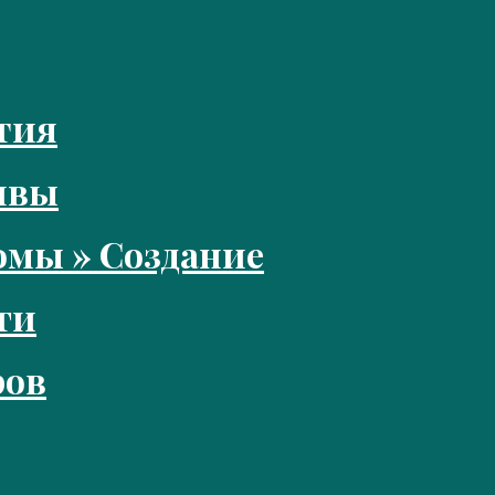
тия
ивы
мы » Создание
ги
ров