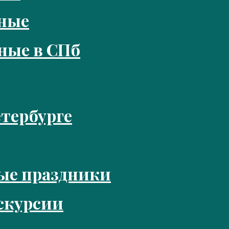
кные
ные в СПб
тербурге
ые праздники
скурсии