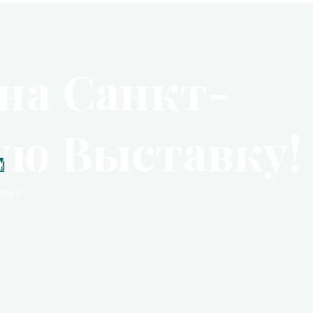
на Санкт-
ую Выставку!
в
авку!