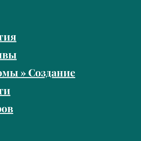
тия
ивы
мы » Создание
ги
ров