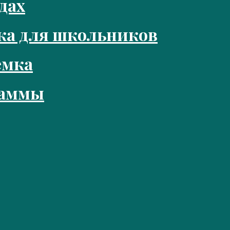
дах
ка для школьников
емка
раммы