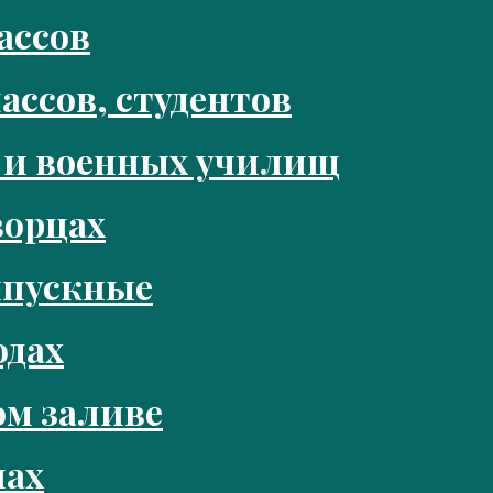
ассов
ассов, студентов
 и военных училищ
ворцах
ыпускные
одах
м заливе
нах