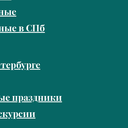
кные
ные в СПб
тербурге
ые праздники
скурсии