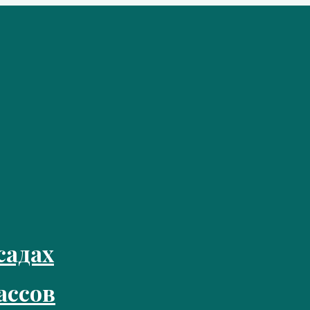
садах
ассов