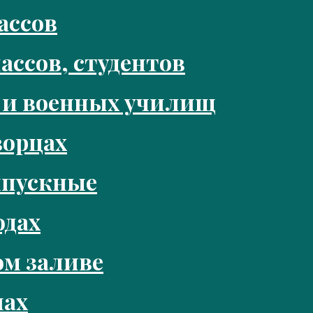
ассов
ассов, студентов
 и военных училищ
ворцах
ыпускные
одах
м заливе
нах