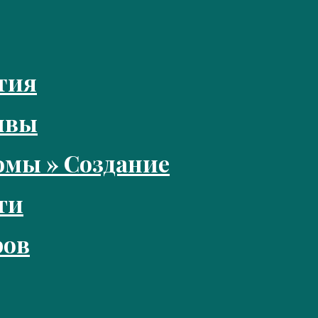
тия
ивы
мы » Создание
ги
ров