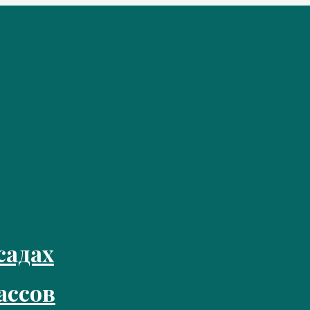
садах
ассов