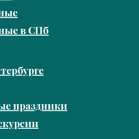
кные
ные в СПб
тербурге
ые праздники
скурсии