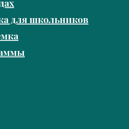
дах
ка для школьников
емка
раммы