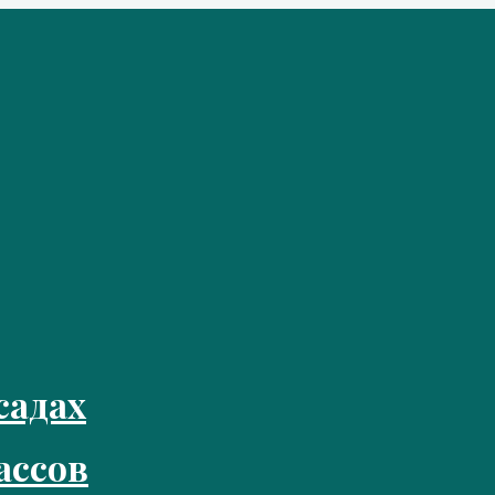
садах
ассов