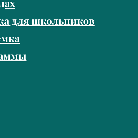
дах
ка для школьников
емка
раммы