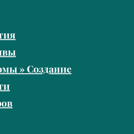
тия
ивы
мы » Создание
ги
ров