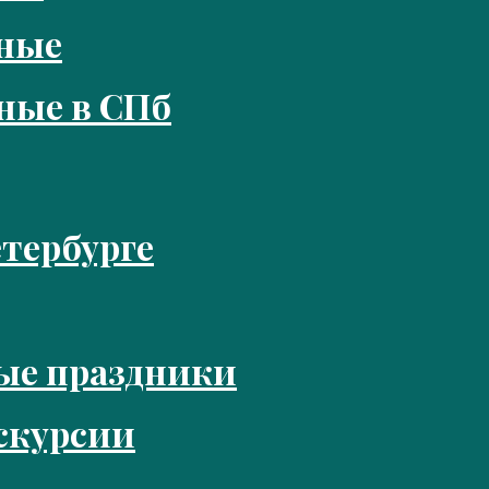
кные
ные в СПб
тербурге
ые праздники
скурсии