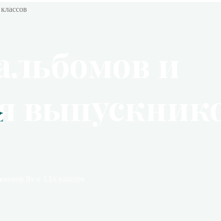
альбомов и
я выпускнико
в
кников 9х и 11х классов