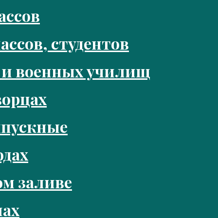
ассов
ассов, студентов
 и военных училищ
ворцах
ыпускные
одах
м заливе
нах