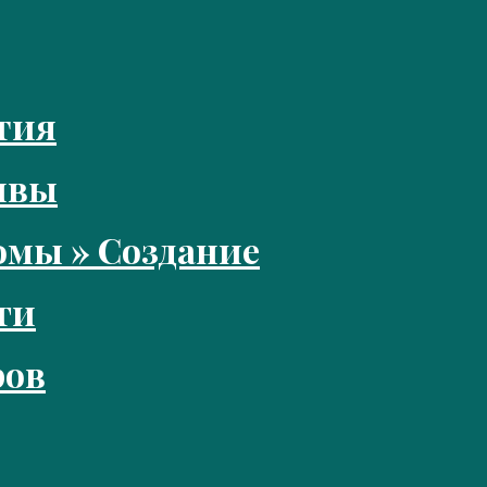
тия
ивы
мы » Создание
ги
ров