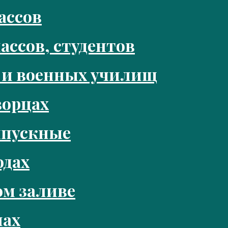
ассов
ассов, студентов
 и военных училищ
ворцах
ыпускные
одах
м заливе
нах