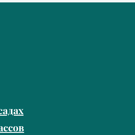
садах
ассов