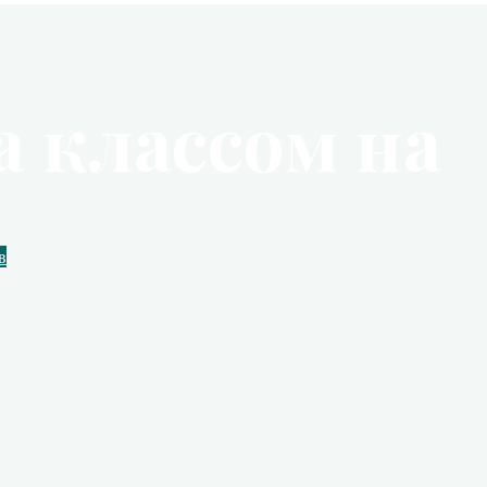
а классом на
в