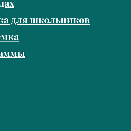
дах
ка для школьников
емка
раммы