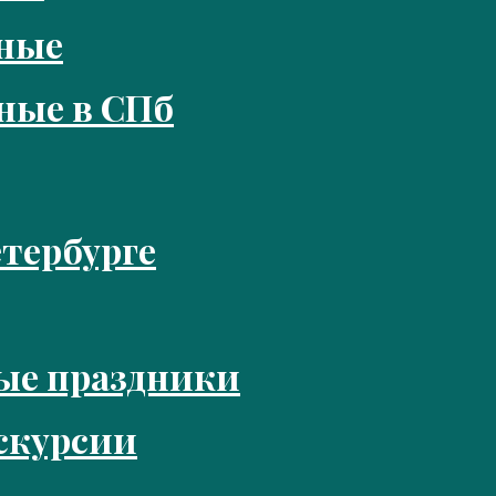
кные
ные в СПб
тербурге
ые праздники
скурсии