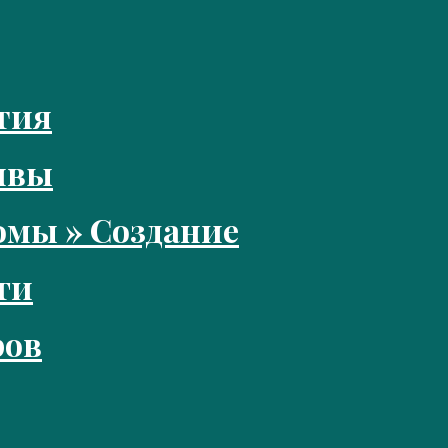
тия
ивы
мы » Создание
ги
ров