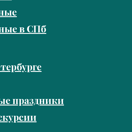
кные
ные в СПб
тербурге
ые праздники
скурсии