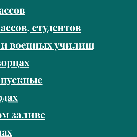
ассов
ассов, студентов
 и военных училищ
ворцах
ыпускные
одах
м заливе
нах