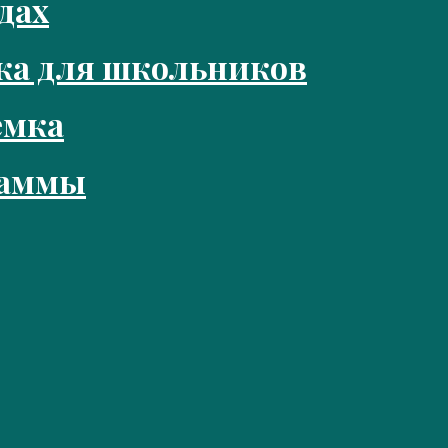
дах
ка для школьников
емка
раммы