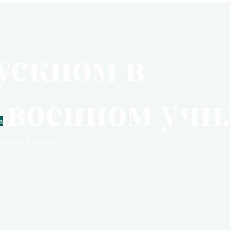
ускном в
 военном уч
в
оенном училище