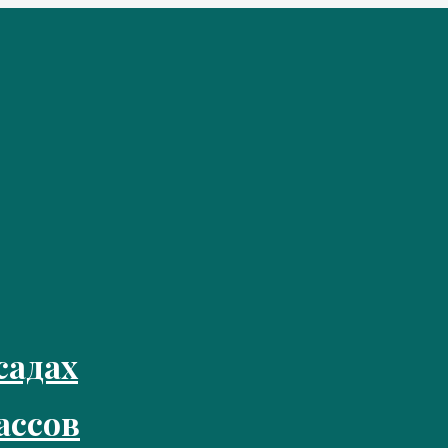
садах
ассов