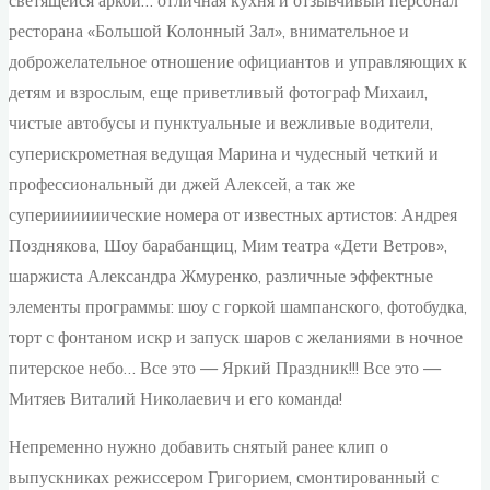
светящейся аркой… отличная кухня и отзывчивый персонал
ресторана «Большой Колонный Зал», внимательное и
доброжелательное отношение официантов и управляющих к
детям и взрослым, еще приветливый фотограф Михаил,
чистые автобусы и пунктуальные и вежливые водители,
суперискрометная ведущая Марина и чудесный четкий и
профессиональный ди джей Алексей, а так же
супериииииические номера от известных артистов: Андрея
Позднякова, Шоу барабанщиц, Мим театра «Дети Ветров»,
шаржиста Александра Жмуренко, различные эффектные
элементы программы: шоу с горкой шампанского, фотобудка,
торт с фонтаном искр и запуск шаров с желаниями в ночное
питерское небо… Все это — Яркий Праздник!!! Все это —
Митяев Виталий Николаевич и его команда!
Непременно нужно добавить снятый ранее клип о
выпускниках режиссером Григорием, смонтированный с