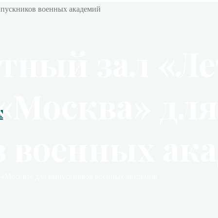
тный зал «Л
 «Москва» для
в
 военных ак
е «Москва» для выпускников военных академий