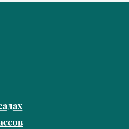
садах
ассов