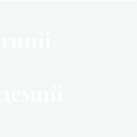
етний
адемий