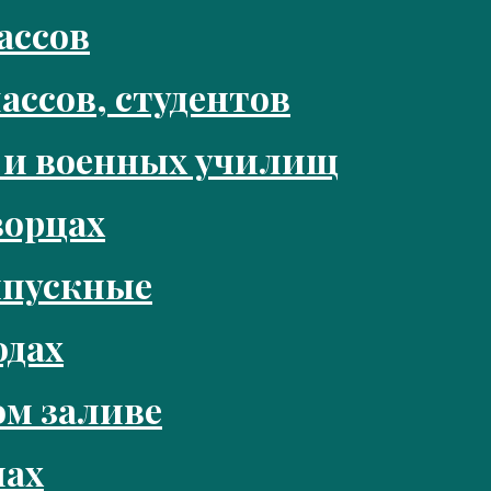
ассов
ассов, студентов
 и военных училищ
ворцах
ыпускные
одах
м заливе
нах