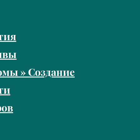
тия
ивы
мы » Создание
ги
ров