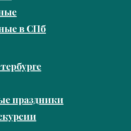
кные
ные в СПб
тербурге
ые праздники
скурсии