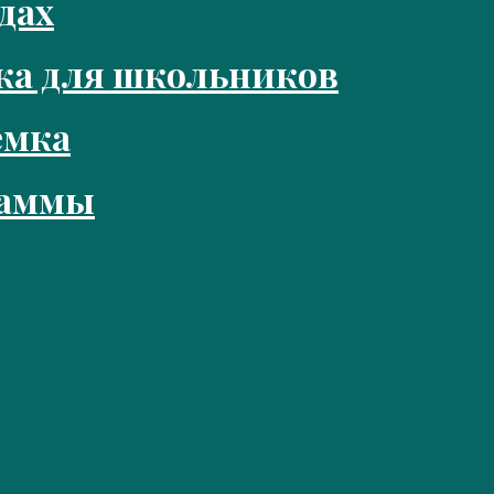
дах
ка для школьников
емка
раммы