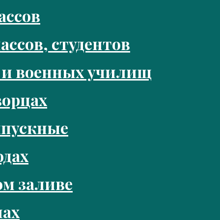
ассов
ассов, студентов
 и военных училищ
ворцах
ыпускные
одах
м заливе
нах