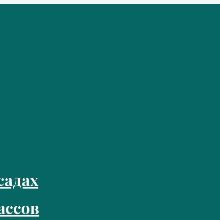
садах
ассов