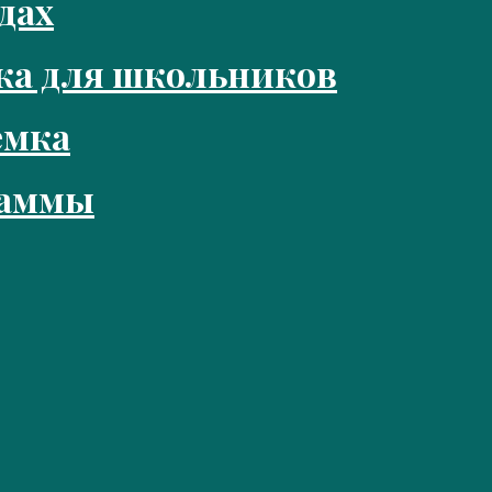
дах
ка для школьников
емка
раммы