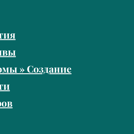
тия
ивы
мы » Создание
ги
ров