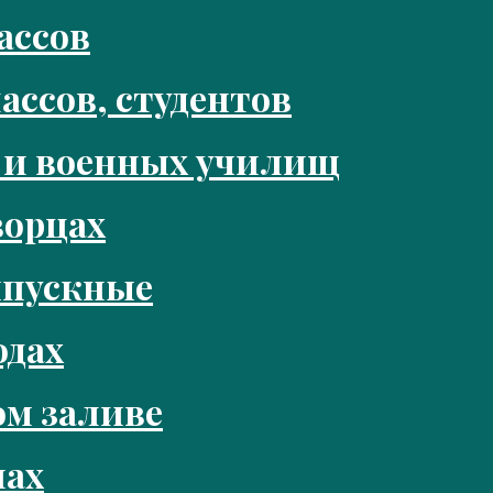
ассов
ассов, студентов
 и военных училищ
ворцах
ыпускные
одах
м заливе
нах