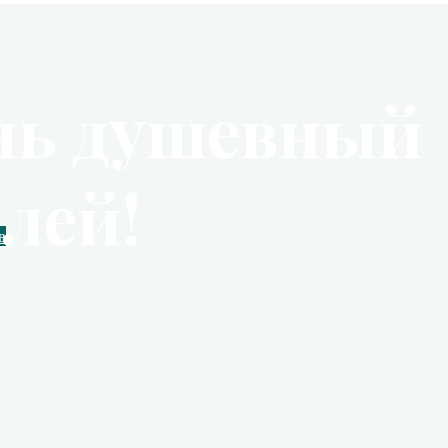
нь душевный
лей!
в