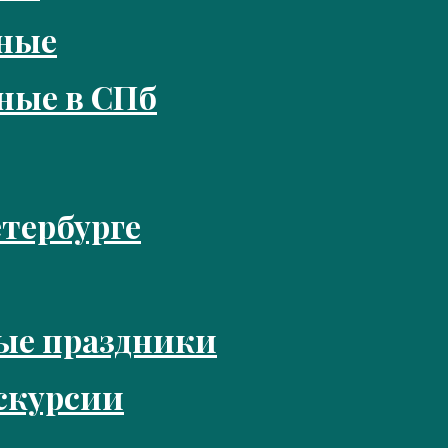
кные
ные в СПб
тербурге
ые праздники
скурсии