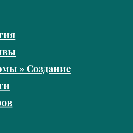
тия
ивы
мы » Создание
ги
ров