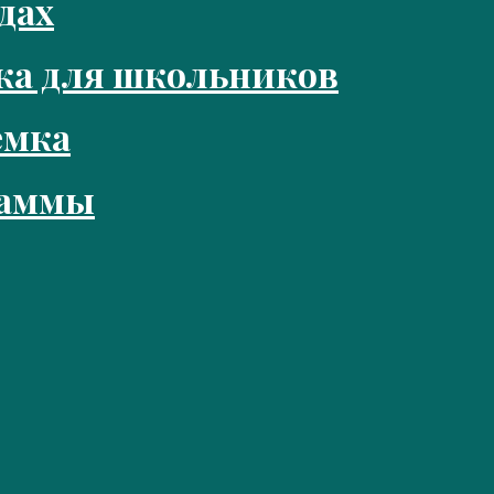
дах
ка для школьников
емка
раммы