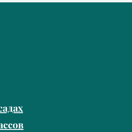
садах
ассов