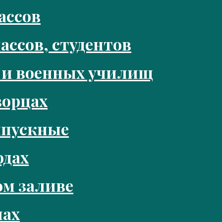
ассов
ассов, студентов
 и военных училищ
ворцах
ыпускные
одах
м заливе
нах