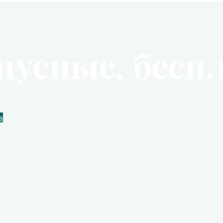
нусные, бесп
в