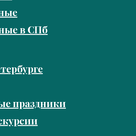
кные
ные в СПб
тербурге
ые праздники
скурсии