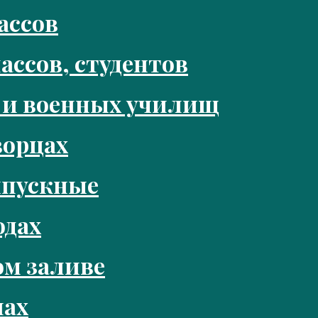
ассов
ассов, студентов
 и военных училищ
ворцах
ыпускные
одах
м заливе
нах