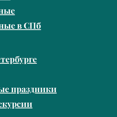
кные
ные в СПб
тербурге
ые праздники
скурсии