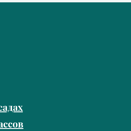
садах
ассов