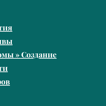
тия
ивы
мы » Создание
ги
ров