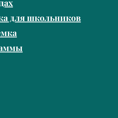
дах
ка для школьников
емка
раммы