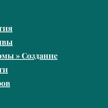
тия
ивы
мы » Создание
ги
ров