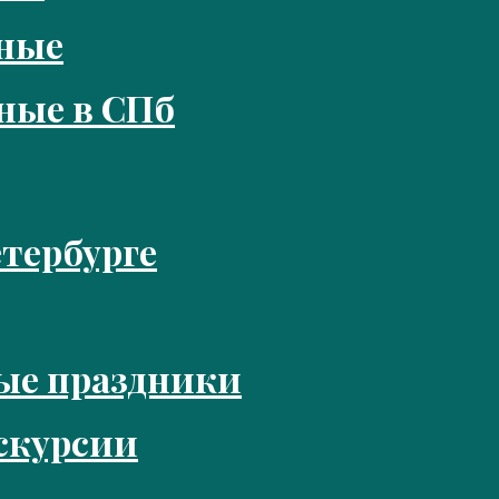
кные
ные в СПб
тербурге
ые праздники
скурсии