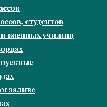
ассов
ассов, студентов
 и военных училищ
ворцах
ыпускные
одах
м заливе
нах