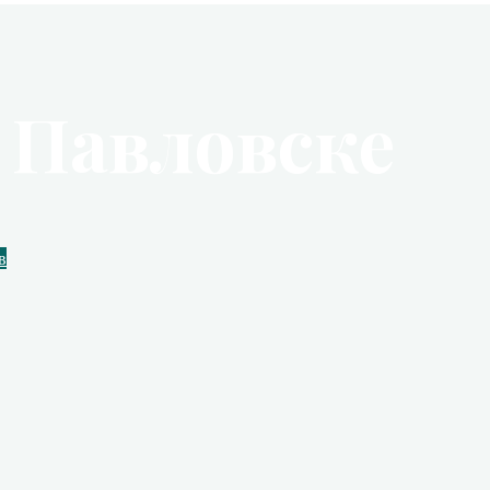
 Павловске
в