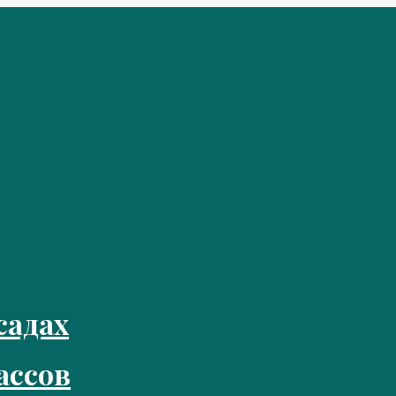
садах
ассов