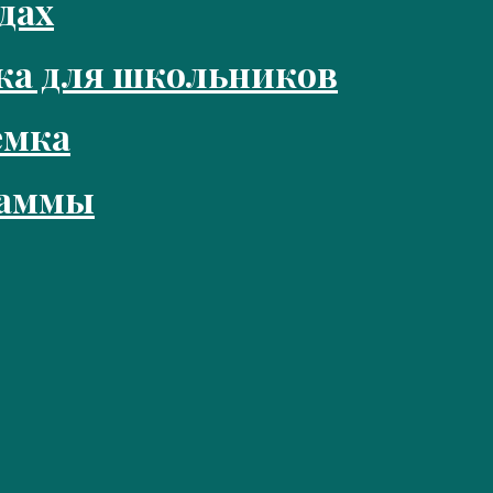
дах
ка для школьников
емка
раммы